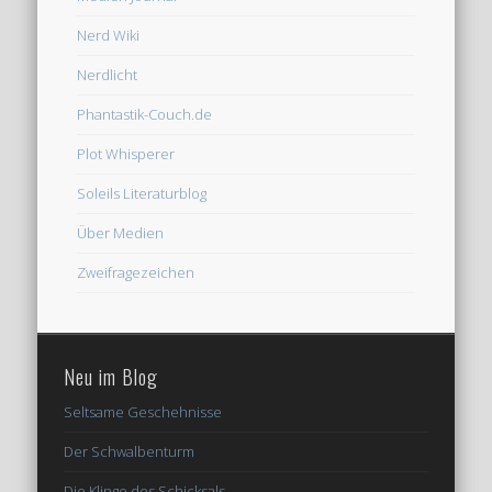
Nerd Wiki
Nerdlicht
Phantastik-Couch.de
Plot Whisperer
Soleils Literaturblog
Über Medien
Zweifragezeichen
Neu im Blog
Seltsame Geschehnisse
Der Schwalbenturm
Die Klinge des Schicksals