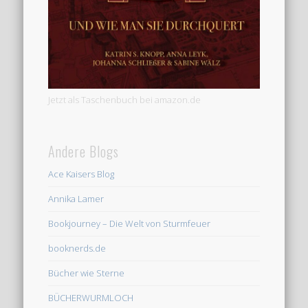
Jetzt als Taschenbuch bei amazon.de
Andere Blogs
Ace Kaisers Blog
Annika Lamer
Bookjourney – Die Welt von Sturmfeuer
booknerds.de
Bücher wie Sterne
BÜCHERWURMLOCH