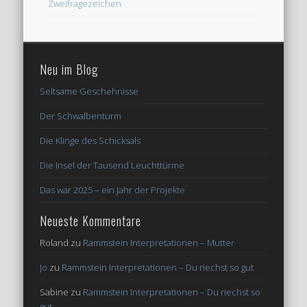
Zweifragezeichen
Neu im Blog
Seltsame Geschehnisse
Der Schwalbenturm
Die Klinge des Schicksals
Die Insel der Tausend Leuchttürme
Das war 2025 – ein Jahr der Projekte
Neueste Kommentare
Roland
zu
Rammstein Interpretationen – Mutter
Jo
zu
Rammstein Interpretationen – Du riechst so gut
Sabine
zu
Rammstein Interpretationen – Du riechst so
gut