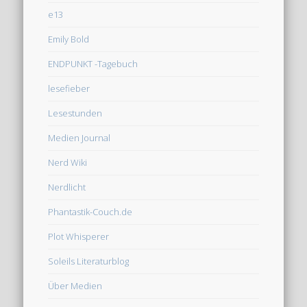
e13
Emily Bold
ENDPUNKT -Tagebuch
lesefieber
Lesestunden
Medien Journal
Nerd Wiki
Nerdlicht
Phantastik-Couch.de
Plot Whisperer
Soleils Literaturblog
Über Medien