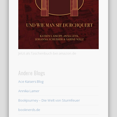
Jetzt als Taschenbuch bei amazon.de
Andere Blogs
Ace Kaisers Blog
Annika Lamer
Bookjourney – Die Welt von Sturmfeuer
booknerds.de