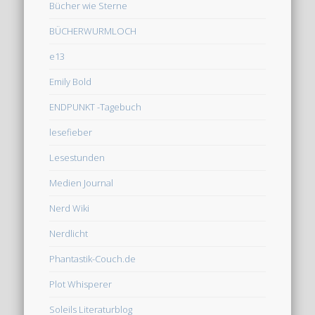
Bücher wie Sterne
BÜCHERWURMLOCH
e13
Emily Bold
ENDPUNKT -Tagebuch
lesefieber
Lesestunden
Medien Journal
Nerd Wiki
Nerdlicht
Phantastik-Couch.de
Plot Whisperer
Soleils Literaturblog