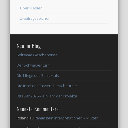
Über Medien
Zweifragezeichen
Neu im Blog
Seltsame Geschehnisse
Der Schwalbenturm
Die Klinge des Schicksals
Die Insel der Tausend Leuchttürme
Das war 2025 – ein Jahr der Projekte
Neueste Kommentare
Roland
zu
Rammstein Interpretationen – Mutter