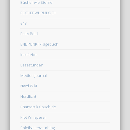
Bücher wie Sterne
BÜCHERWURMLOCH
e13
Emily Bold
ENDPUNKT -Tagebuch
lesefieber
Lesestunden
Medien Journal
Nerd Wiki
Nerdlicht
Phantastik-Couch.de
Plot Whisperer
Soleils Literaturblog