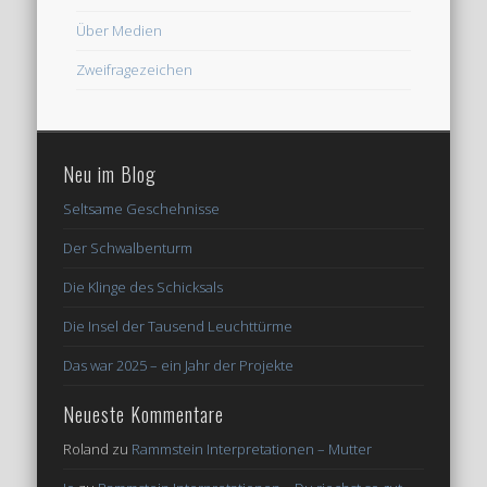
Über Medien
Zweifragezeichen
Neu im Blog
Seltsame Geschehnisse
Der Schwalbenturm
Die Klinge des Schicksals
Die Insel der Tausend Leuchttürme
Das war 2025 – ein Jahr der Projekte
Neueste Kommentare
Roland
zu
Rammstein Interpretationen – Mutter