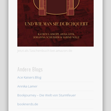
Jetzt als Taschenbuch bei amazon.de
Andere Blogs
Ace Kaisers Blog
Annika Lamer
Bookjourney – Die Welt von Sturmfeuer
booknerds.de