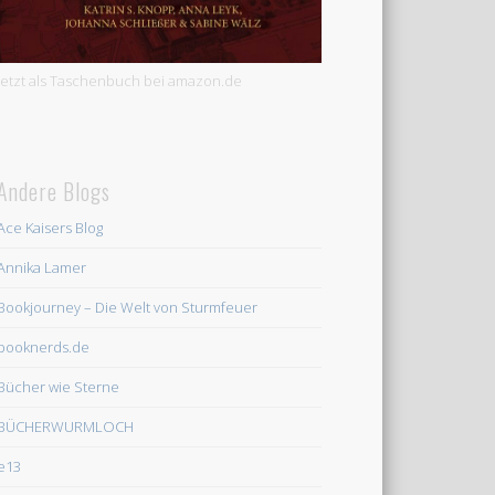
Jetzt als Taschenbuch bei amazon.de
Andere Blogs
Ace Kaisers Blog
Annika Lamer
Bookjourney – Die Welt von Sturmfeuer
booknerds.de
Bücher wie Sterne
BÜCHERWURMLOCH
e13