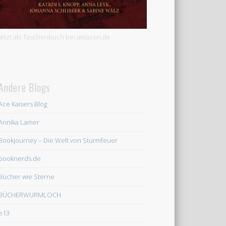
Jetzt als Taschenbuch bei amazon.de
Andere Blogs
Ace Kaisers Blog
Annika Lamer
Bookjourney – Die Welt von Sturmfeuer
booknerds.de
Bücher wie Sterne
BÜCHERWURMLOCH
e13