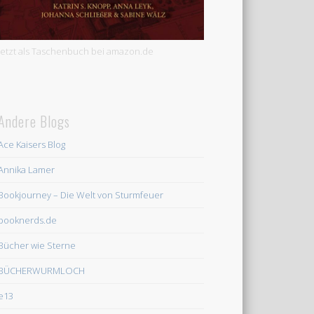
Jetzt als Taschenbuch bei amazon.de
Andere Blogs
Ace Kaisers Blog
Annika Lamer
Bookjourney – Die Welt von Sturmfeuer
booknerds.de
Bücher wie Sterne
BÜCHERWURMLOCH
e13