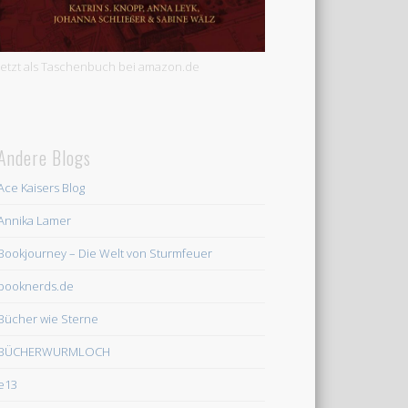
Jetzt als Taschenbuch bei amazon.de
Andere Blogs
Ace Kaisers Blog
Annika Lamer
Bookjourney – Die Welt von Sturmfeuer
booknerds.de
Bücher wie Sterne
BÜCHERWURMLOCH
e13