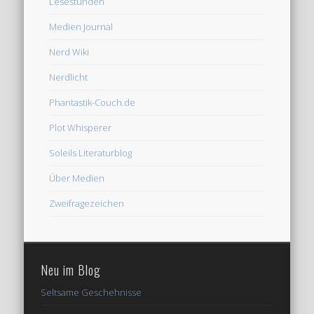
Lesestunden
Medien Journal
Nerd Wiki
Nerdlicht
Phantastik-Couch.de
Plot Whisperer
Soleils Literaturblog
Über Medien
Zweifragezeichen
Neu im Blog
Seltsame Geschehnisse