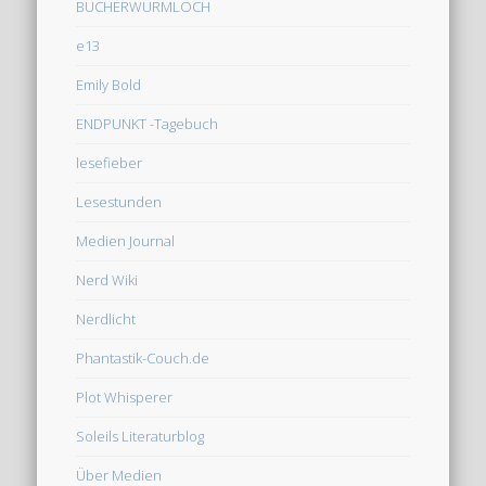
BÜCHERWURMLOCH
e13
Emily Bold
ENDPUNKT -Tagebuch
lesefieber
Lesestunden
Medien Journal
Nerd Wiki
Nerdlicht
Phantastik-Couch.de
Plot Whisperer
Soleils Literaturblog
Über Medien