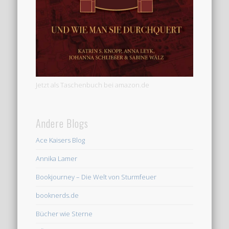
Jetzt als Taschenbuch bei amazon.de
Andere Blogs
Ace Kaisers Blog
Annika Lamer
Bookjourney – Die Welt von Sturmfeuer
booknerds.de
Bücher wie Sterne