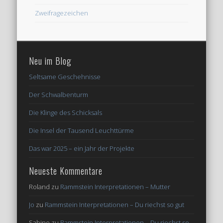
Zweifragezeichen
Neu im Blog
Seltsame Geschehnisse
Der Schwalbenturm
Die Klinge des Schicksals
Die Insel der Tausend Leuchttürme
Das war 2025 – ein Jahr der Projekte
Neueste Kommentare
Roland
zu
Rammstein Interpretationen – Mutter
Jo
zu
Rammstein Interpretationen – Du riechst so gut
Sabine
zu
Rammstein Interpretationen – Du riechst so