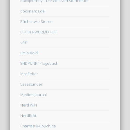
Bookjourney – Die Welt von Sturmfeuer
booknerds.de
Bücher wie Sterne
BÜCHERWURMLOCH
e13
Emily Bold
ENDPUNKT -Tagebuch
lesefieber
Lesestunden
Medien Journal
Nerd Wiki
Nerdlicht
Phantastik-Couch.de