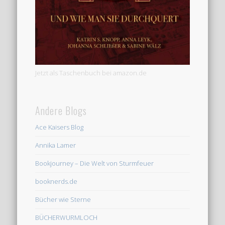
Jetzt als Taschenbuch bei amazon.de
Andere Blogs
Ace Kaisers Blog
Annika Lamer
Bookjourney – Die Welt von Sturmfeuer
booknerds.de
Bücher wie Sterne
BÜCHERWURMLOCH