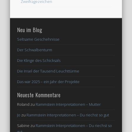
Zweifragezeichen
Neu im Blog
Seltsame Geschehnisse
Der Schwalbenturm
Die Klinge des Schicksals
Die Insel der Tausend Leuchttürme
Das war 2025 – ein Jahr der Projekte
Neueste Kommentare
Roland
zu
Rammstein Interpretationen – Mutter
Jo
zu
Rammstein Interpretationen – Du riechst so gut
Sabine
zu
Rammstein Interpretationen – Du riechst so
gut