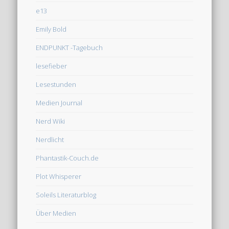
e13
Emily Bold
ENDPUNKT -Tagebuch
lesefieber
Lesestunden
Medien Journal
Nerd Wiki
Nerdlicht
Phantastik-Couch.de
Plot Whisperer
Soleils Literaturblog
Über Medien