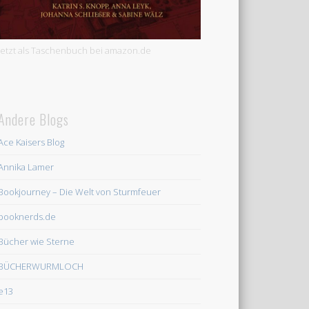
Jetzt als Taschenbuch bei amazon.de
Andere Blogs
Ace Kaisers Blog
Annika Lamer
Bookjourney – Die Welt von Sturmfeuer
booknerds.de
Bücher wie Sterne
BÜCHERWURMLOCH
e13