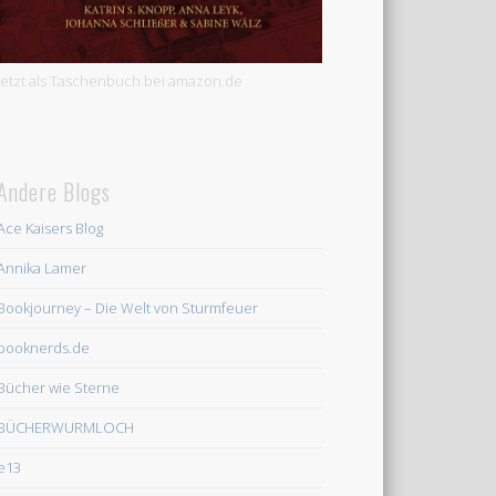
Jetzt als Taschenbuch bei amazon.de
Andere Blogs
Ace Kaisers Blog
Annika Lamer
Bookjourney – Die Welt von Sturmfeuer
booknerds.de
Bücher wie Sterne
BÜCHERWURMLOCH
e13