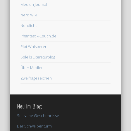
Medien Journal
Nerd Wiki
Nerdlicht
Phantastik-Couch.de
Plot Whisperer
Soleils Literaturblog
Über Medien
Zweifragezeichen
Neu im Blog
Seltsame Geschehnisse
Der Schwalbenturm