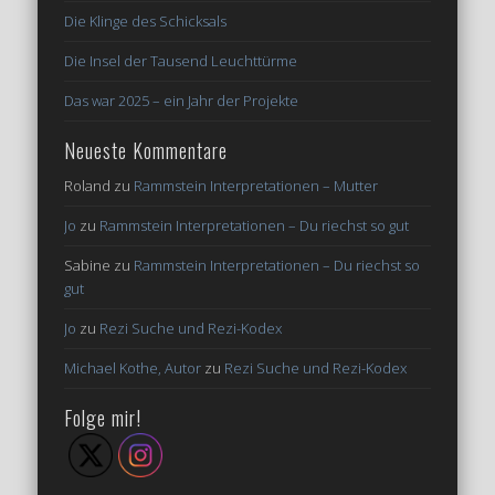
Die Klinge des Schicksals
Die Insel der Tausend Leuchttürme
Das war 2025 – ein Jahr der Projekte
Neueste Kommentare
Roland
zu
Rammstein Interpretationen – Mutter
Jo
zu
Rammstein Interpretationen – Du riechst so gut
Sabine
zu
Rammstein Interpretationen – Du riechst so
gut
Jo
zu
Rezi Suche und Rezi-Kodex
Michael Kothe, Autor
zu
Rezi Suche und Rezi-Kodex
Folge mir!