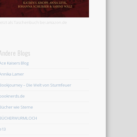
Jetzt als Taschenbuch bei amazon.de
Andere Blogs
Ace Kaisers Blog
Annika Lamer
Bookjourney – Die Welt von Sturmfeuer
booknerds.de
Bücher wie Sterne
BÜCHERWURMLOCH
e13