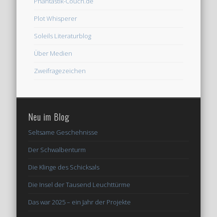
Phantastik-Couch.de
Plot Whisperer
Soleils Literaturblog
Über Medien
Zweifragezeichen
Neu im Blog
Seltsame Geschehnisse
Der Schwalbenturm
Die Klinge des Schicksals
Die Insel der Tausend Leuchttürme
Das war 2025 – ein Jahr der Projekte