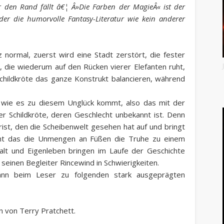
er den Rand fällt â€¦ Â»Die Farben der MagieÂ« ist der
der die humorvolle Fantasy-Literatur wie kein anderer
ormal, zuerst wird eine Stadt zerstört, die fester
t, die wiederum auf den Rücken vierer Elefanten ruht,
childkröte das ganze Konstrukt balancieren, während
, wie es zu diesem Unglück kommt, also das mit der
er Schildkröte, deren Geschlecht unbekannt ist. Denn
ist, den die Scheibenwelt gesehen hat auf und bringt
cht das die Unmengen an Füßen die Truhe zu einem
alt und Eigenleben bringen im Laufe der Geschichte
seinen Begleiter Rincewind in Schwierigkeiten.
nn beim Leser zu folgenden stark ausgeprägten
n von Terry Pratchett.