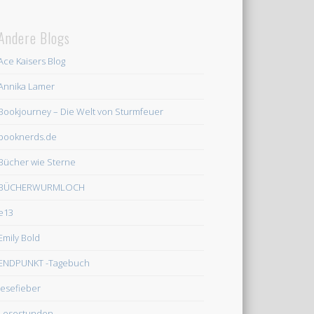
Andere Blogs
Ace Kaisers Blog
Annika Lamer
Bookjourney – Die Welt von Sturmfeuer
booknerds.de
Bücher wie Sterne
BÜCHERWURMLOCH
e13
Emily Bold
ENDPUNKT -Tagebuch
lesefieber
Lesestunden