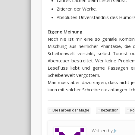
Lautes Lachen beim Lesen selbst.
Zitieren der Werke.
Absolutes Unverständnis des Humors
Eigene Meinung
Noch nie ist mir eine so geniale Komb
Mischung aus herrlicher Phantasie, die 
Scheibenwelt versinkt, selbst Tourist o
Abenteuer bestreitet. Wer keine Proble
Lesefluss liebt und gerne Passagen ei
Scheibenwelt vergöttern.
Man muss aber dazu sagen, dass nicht je
kann mit solcher Schreibe nix anfangen. Ic
Die Farben der Magie
Rezension
R
Written by
Jo