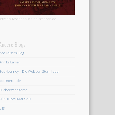
Jetzt als Taschenbuch bei amazon.de
Andere Blogs
Ace Kaisers Blog
Annika Lamer
Bookjourney – Die Welt von Sturmfeuer
booknerds.de
Bücher wie Sterne
BÜCHERWURMLOCH
e13