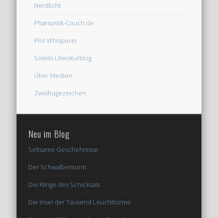
Nerdlicht
Phantastik-Couch.de
Plot Whisperer
Soleils Literaturblog
Über Medien
Zweifragezeichen
Neu im Blog
Seltsame Geschehnisse
Der Schwalbenturm
Die Klinge des Schicksals
Die Insel der Tausend Leuchttürme