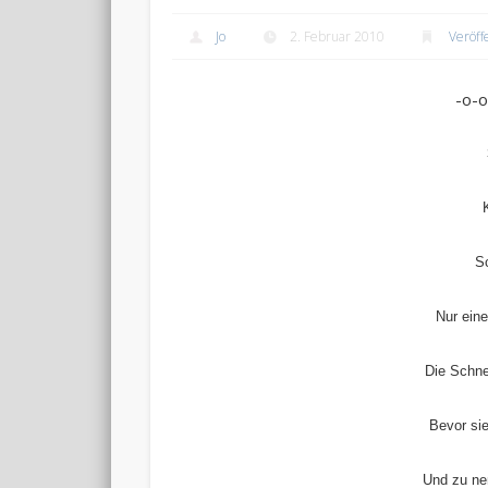
Jo
2. Februar 2010
Veröff
-o-o
S
Nur ein
Die Schne
Bevor si
Und zu ne