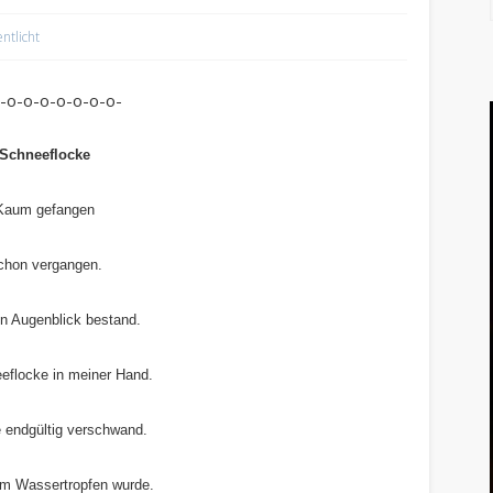
entlicht
-o-o-o-o-o-o-o-
Schneeflocke
Kaum gefangen
chon vergangen.
en Augenblick bestand.
eflocke in meiner Hand.
e endgültig verschwand.
m Wassertropfen wurde.