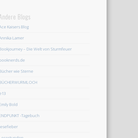
Andere Blogs
Ace Kaisers Blog
Annika Lamer
Bookjourney – Die Welt von Sturmfeuer
booknerds.de
Bücher wie Sterne
BÜCHERWURMLOCH
e13
Emily Bold
ENDPUNKT -Tagebuch
lesefieber
Lesestunden