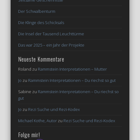
Seltsame Geschehnisse
Der Schwalbenturm
Die Klinge des Schicksals
Die Insel der Tausend Leuchttürme
Das war 2025 – ein Jahr der Projekte
Neueste Kommentare
Roland
zu
Rammstein Interpretationen – Mutter
Jo
zu
Rammstein Interpretationen – Du riechst so gut
Sabine
zu
Rammstein Interpretationen – Du riechst so
gut
Jo
zu
Rezi Suche und Rezi-Kodex
Michael Kothe, Autor
zu
Rezi Suche und Rezi-Kodex
Folge mir!