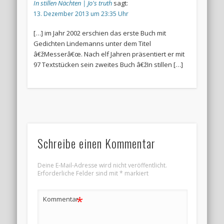
In stillen Nächten | Jo's truth
sagt:
13. Dezember 2013 um 23:35 Uhr
[…] im Jahr 2002 erschien das erste Buch mit
Gedichten Lindemanns unter dem Titel
â€žMesserâ€œ. Nach elf Jahren präsentiert er mit
97 Textstücken sein zweites Buch â€žIn stillen […]
Schreibe einen Kommentar
Deine E-Mail-Adresse wird nicht veröffentlicht.
Erforderliche Felder sind mit
*
markiert
*
Kommentar