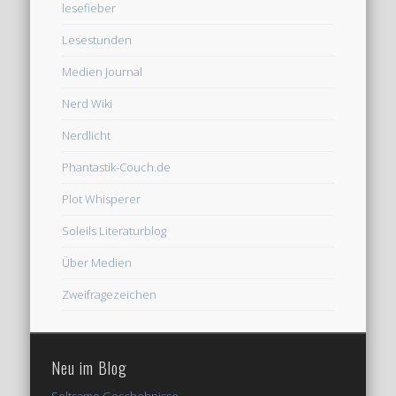
lesefieber
Lesestunden
Medien Journal
Nerd Wiki
Nerdlicht
Phantastik-Couch.de
Plot Whisperer
Soleils Literaturblog
Über Medien
Zweifragezeichen
Neu im Blog