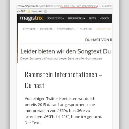
Rammstein Interpretationen –
Du hast
Von einigen Twitter-Kontakten wurde ich
bereits 2015 darauf angesprochen, eine
Interpretation von â€žDu hastâ€œ zu
schreiben. â€šEhrlich?â€˜, habe ich gedacht.
Der Text …