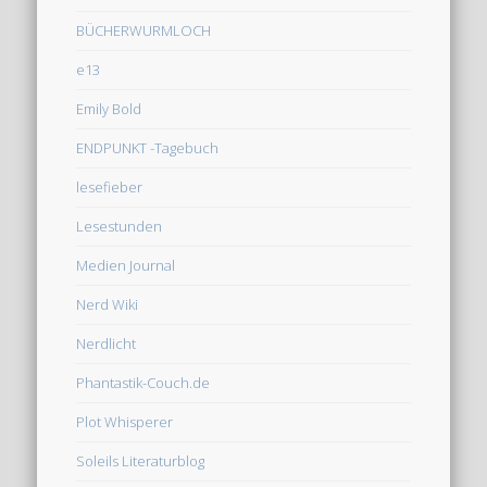
BÜCHERWURMLOCH
e13
Emily Bold
ENDPUNKT -Tagebuch
lesefieber
Lesestunden
Medien Journal
Nerd Wiki
Nerdlicht
Phantastik-Couch.de
Plot Whisperer
Soleils Literaturblog
Über Medien