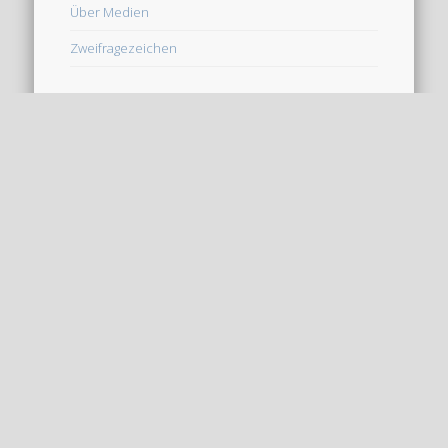
Zweifragezeichen
Neu im Blog
Seltsame Geschehnisse
Der Schwalbenturm
Die Klinge des Schicksals
Die Insel der Tausend Leuchttürme
Das war 2025 – ein Jahr der Projekte
Neueste Kommentare
Roland
zu
Rammstein Interpretationen – Mutter
Jo
zu
Rammstein Interpretationen – Du riechst so gut