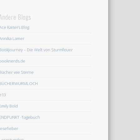
Andere Blogs
Ace Kaisers Blog
Annika Lamer
Bookjourney – Die Welt von Sturmfeuer
booknerds.de
Bücher wie Sterne
BÜCHERWURMLOCH
e13
Emily Bold
ENDPUNKT -Tagebuch
lesefieber
Lesestunden