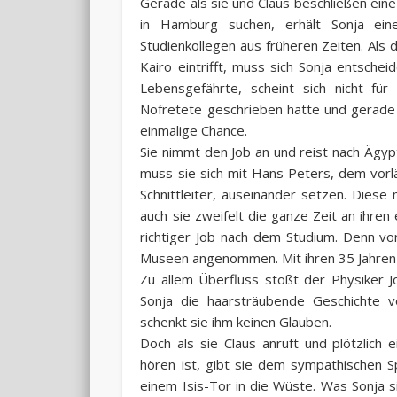
Gerade als sie und Claus beschließen ein
in Hamburg suchen, erhält Sonja ein
Studienkollegen aus früheren Zeiten. Als
Kairo eintrifft, muss sich Sonja entschei
Lebensgefährte, scheint sich nicht für
Nofretete geschrieben hatte und gerade 
einmalige Chance.
Sie nimmt den Job an und reist nach Ägy
muss sie sich mit Hans Peters, dem vor
Schnittleiter, auseinander setzen. Diese
auch sie zweifelt die ganze Zeit an ihren 
richtiger Job nach dem Studium. Denn vo
Museen angenommen. Mit ihren 35 Jahren fe
Zu allem Überfluss stößt der Physiker 
Sonja die haarsträubende Geschichte vo
schenkt sie ihm keinen Glauben.
Doch als sie Claus anruft und plötzlic
hören ist, gibt sie dem sympathischen S
einem Isis-Tor in die Wüste. Was Sonja si