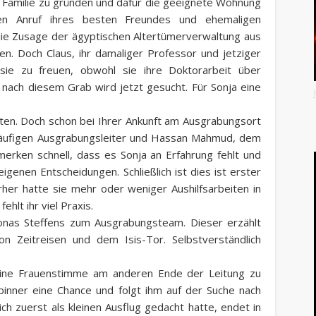
e Familie zu gründen und dafür die geeignete Wohnung
en Anruf ihres besten Freundes und ehemaligen
 die Zusage der ägyptischen Altertümerverwaltung aus
den. Doch Claus, ihr damaliger Professor und jetziger
 sie zu freuen, obwohl sie ihre Doktorarbeit über
nach diesem Grab wird jetzt gesucht. Für Sonja eine
pten. Doch schon bei Ihrer Ankunft am Ausgrabungsort
läufigen Ausgrabungsleiter und Hassan Mahmud, dem
 merken schnell, dass es Sonja an Erfahrung fehlt und
eigenen Entscheidungen. Schließlich ist dies ist erster
rher hatte sie mehr oder weniger Aushilfsarbeiten in
hlt ihr viel Praxis.
Jonas Steffens zum Ausgrabungsteam. Dieser erzählt
n Zeitreisen und dem Isis-Tor. Selbstverständlich
h eine Frauenstimme am anderen Ende der Leitung zu
pinner eine Chance und folgt ihm auf der Suche nach
ch zuerst als kleinen Ausflug gedacht hatte, endet in