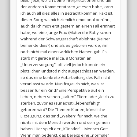
blieb. Jetzt, wo ich Deine Interpretationen und die
der anderen Kommentatoren gelesen habe, kann
ich auch all dies alles in Betracht kommen. Fakt ist,
dieser Song hat mich ziemlich emotional berührt,
auch da ich mich erst gestern an einen Fall erinnert
habe, wo eine junge Frau (Mutter) ihr Baby schon
während der Schwangerschaft ablehnte (Keiner
bemerkte dies?) und als es geboren wurde, ihm
noch nicht mal einen wirklichen Namen gab. Es
starb mit gerade mal ca. 8 Monaten an
,,Unterversorgung”, offiziell jedoch konnte ein
plötzlicher Kindstod nicht ausgeschlossen werden,
so das eine konkrete Aufarbeitung des Fall nicht
veranlasst wurde. Nun frage ich mich, was ist
besser für ein Kind? Eine Perspektive auf ein
Leben, neben seinen ,,kalten” Eltern oder gleich zu
sterben, zuvor es (zunächst) ,,lebensfähig”
geboren wird? Die Themen Klonen, künstliche
ERzeugung, das sind ,,Welten” für mich, welche
nichts mit dem Mensch werden und sein gemein
haben. Hier spielt der ,,Künstler” – Mensch Gott.
Wenn man bedenkt, das bereits eine ,,normale”