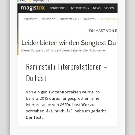
Rammstein Interpretationen –
Du hast
Von einigen Twitter-Kontakten wurde ich
bereits 2015 darauf angesprochen, eine
Interpretation von â€žDu hastâ€œ zu
schreiben. â€šEhrlich?â€˜, habe ich gedacht.
Der Text …