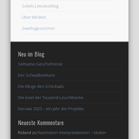
Soleils Literaturblog
Über Medien
Zweifragezeichen
Neu im Blog
Seltsame Geschehnisse
Der Schwalbenturm
Die Klinge des Schicksals
Die Insel der Tausend Leuchttürme
Das war 2025 – ein Jahr der Projekte
Neueste Kommentare
Roland
zu
Rammstein Interpretationen – Mutter