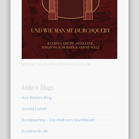
Jetzt als Taschenbuch bei amazon.de
Andere Blogs
Ace Kaisers Blog
Annika Lamer
Bookjourney – Die Welt von Sturmfeuer
booknerds.de