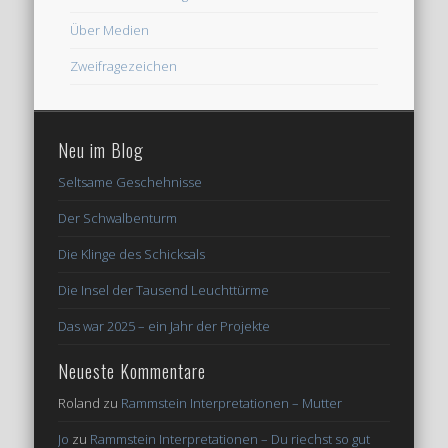
Über Medien
Zweifragezeichen
Neu im Blog
Seltsame Geschehnisse
Der Schwalbenturm
Die Klinge des Schicksals
Die Insel der Tausend Leuchttürme
Das war 2025 – ein Jahr der Projekte
Neueste Kommentare
Roland
zu
Rammstein Interpretationen – Mutter
Jo
zu
Rammstein Interpretationen – Du riechst so gut