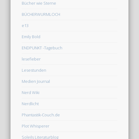
Bücher wie Sterne
BÜCHERWURMLOCH
e13
Emily Bold
ENDPUNKT -Tagebuch
lesefieber
Lesestunden
Medien Journal
Nerd Wiki
Nerdlicht
Phantastik-Couch.de
Plot Whisperer
Soleils Literaturblog