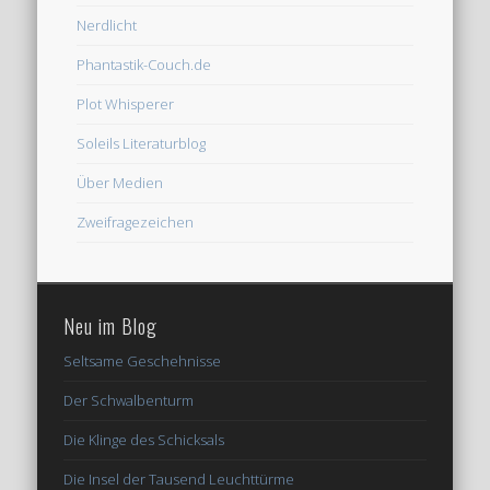
Nerdlicht
Phantastik-Couch.de
Plot Whisperer
Soleils Literaturblog
Über Medien
Zweifragezeichen
Neu im Blog
Seltsame Geschehnisse
Der Schwalbenturm
Die Klinge des Schicksals
Die Insel der Tausend Leuchttürme