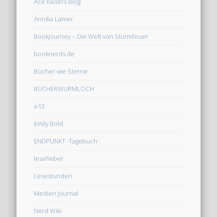
Ace Kaisers Blog
Annika Lamer
Bookjourney – Die Welt von Sturmfeuer
booknerds.de
Bücher wie Sterne
BÜCHERWURMLOCH
e13
Emily Bold
ENDPUNKT -Tagebuch
lesefieber
Lesestunden
Medien Journal
Nerd Wiki