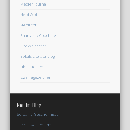
Medien Journal
Nerd Wiki
Nerdlicht
Phantastik-Couch.de
Plot Whisperer
Soleils Literaturblog
Über Medien
Zweifragezeichen
Neu im Blog
Seltsame Geschehnisse
Der Schwalbenturm