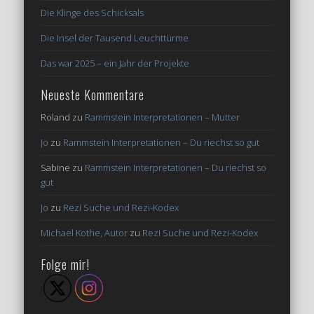
Die Klinge des Schicksals
Die Insel der Tausend Leuchttürme
Das war 2025 – ein Jahr der Projekte
Neueste Kommentare
Roland
zu
Rammstein Interpretationen – Mutter
Jo
zu
Rammstein Interpretationen – Du riechst so gut
Sabine
zu
Rammstein Interpretationen – Du riechst so
gut
Jo
zu
Rezi Suche und Rezi-Kodex
Michael Kothe, Autor
zu
Rezi Suche und Rezi-Kodex
Folge mir!