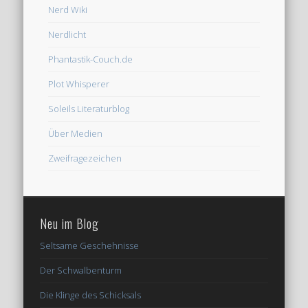
Nerd Wiki
Nerdlicht
Phantastik-Couch.de
Plot Whisperer
Soleils Literaturblog
Über Medien
Zweifragezeichen
Neu im Blog
Seltsame Geschehnisse
Der Schwalbenturm
Die Klinge des Schicksals