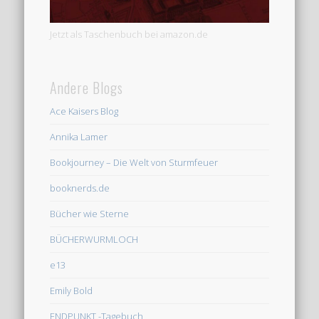
Jetzt als Taschenbuch bei amazon.de
Andere Blogs
Ace Kaisers Blog
Annika Lamer
Bookjourney – Die Welt von Sturmfeuer
booknerds.de
Bücher wie Sterne
BÜCHERWURMLOCH
e13
Emily Bold
ENDPUNKT -Tagebuch