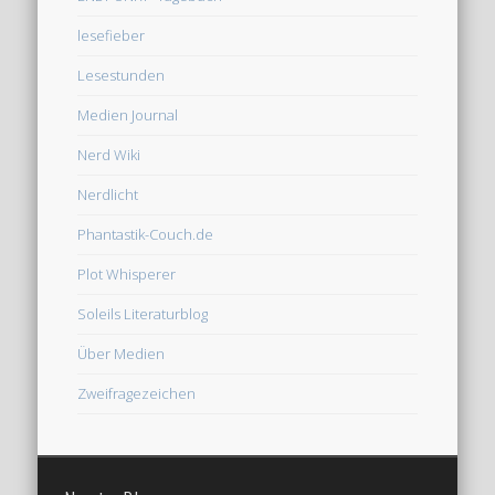
lesefieber
Lesestunden
Medien Journal
Nerd Wiki
Nerdlicht
Phantastik-Couch.de
Plot Whisperer
Soleils Literaturblog
Über Medien
Zweifragezeichen