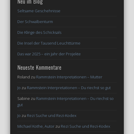
Neu im Blog
Seltsame Geschehnisse
Der Schwalbenturm
Die Klinge des Schicksals
Die Insel der Tausend Leuchttürme
Das war 2025 – ein Jahr der Projekte
Neueste Kommentare
Roland
zu
Rammstein Interpretationen – Mutter
Jo
zu
Rammstein Interpretationen – Du riechst so gut
Sabine
zu
Rammstein Interpretationen – Du riechst so
gut
Jo
zu
Rezi Suche und Rezi-Kodex
Michael Kothe, Autor
zu
Rezi Suche und Rezi-Kodex