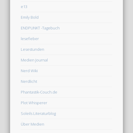
e13
Emily Bold
ENDPUNKT -Tagebuch
lesefieber
Lesestunden
Medien Journal
Nerd Wiki
Nerdlicht
Phantastik-Couch.de
Plot Whisperer
Soleils Literaturblog
Über Medien