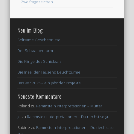
Zweifragezeichen
Neu im Blog
Seltsame Geschehnisse
Der Schwalbenturm
Die Klinge des Schicksals
Die Insel der Tausend Leuchttürme
Das war 2025 – ein Jahr der Projekte
Neueste Kommentare
Roland
zu
Rammstein Interpretationen – Mutter
Jo
zu
Rammstein Interpretationen – Du riechst so gut
Sabine
zu
Rammstein Interpretationen – Du riechst so
gut