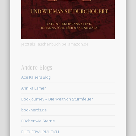
Jetzt als Taschenbuch bei amazon.de
Andere Blogs
Ace Kaisers Blog
Annika Lamer
Bookjourney – Die Welt von Sturmfeuer
booknerds.de
Bücher wie Sterne
BÜCHERWURMLOCH