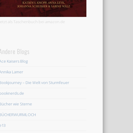
Jetzt als Taschenbuch bei amazon.de
Andere Blogs
Ace Kaisers Blog
Annika Lamer
Bookjourney – Die Welt von Sturmfeuer
booknerds.de
Bücher wie Sterne
BÜCHERWURMLOCH
e13