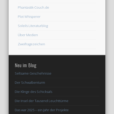
Phantastik-Couch.de
Plot Whisperer
Soleils Literaturblog
Über Medien
Zweifragezeichen
Neu im Blog
Seltsame Geschehnisse
Der Schwalbenturm
Die Klinge des Schicksals
Die Insel der Tausend Leuchttürme
Das war 2025 – ein Jahr der Projekte