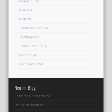
Medien Journal
Nerd Wiki
Nerdlicht
Phantastik-Couch.de
Plot Whisperer
Soleils Literaturblog
Über Medien
Zweifragezeichen
Neu im Blog
Seltsame Geschehnisse
Der Schwalbenturm