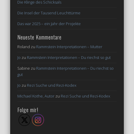
Die Klinge des Schicksals
Die Insel der Tausend Leuchttürme
Das war 2025 – ein Jahr der Projekte
Neueste Kommentare
Roland
zu
Rammstein Interpretationen – Mutter
Jo
zu
Rammstein Interpretationen – Du riechst so gut
Sabine
zu
Rammstein Interpretationen – Du riechst so
gut
Jo
zu
Rezi Suche und Rezi-Kodex
Michael Kothe, Autor
zu
Rezi Suche und Rezi-Kodex
Folge mir!