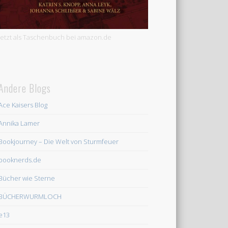
Jetzt als Taschenbuch bei amazon.de
Andere Blogs
Ace Kaisers Blog
Annika Lamer
Bookjourney – Die Welt von Sturmfeuer
booknerds.de
Bücher wie Sterne
BÜCHERWURMLOCH
e13